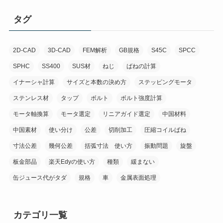
タグ
2D-CAD
3D-CAD
FEM解析
GB規格
S45C
SPCC
SPHC
SS400
SUS材
ねじ
ばねの計算
イナーシャ計算
サイズと本数の決め方
ステッピングモータ
ステンレス材
タップ
ボルト
ボルト強度計算
モータ軸換算
モータ選定
リニアガイド選定
中国材料
中国素材
使い分け
公差
切削加工
圧縮コイルばね
寸法公差
幾何公差
括弧寸法 使い方
振動問題
旋盤
板金部品
楽天Edyの使い方
種類
緩まない
缶ジュース代がタダ
規格
車
金属表面処理
カテゴリ一覧